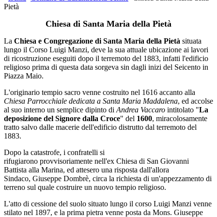
Pietà
Chiesa di Santa Maria della Pietà
La
Chiesa e Congregazione di Santa Maria della Pietà
situata
lungo il Corso Luigi Manzi, deve la sua attuale ubicazione ai lavori
di ricostruzione eseguiti dopo il terremoto del 1883, infatti l'edificio
religioso prima di questa data sorgeva sin dagli inizi del Seicento in
Piazza Maio.
L'originario tempio sacro venne costruito nel 1616 accanto alla
Chiesa Parrocchiale dedicata a Santa Maria Maddalena
, ed accolse
al suo interno un semplice dipinto di
Andrea Vaccaro
intitolato "
La
deposizione del Signore dalla Croce
" del
1600
, miracolosamente
tratto salvo dalle macerie dell'edificio distrutto dal terremoto del
1883.
Dopo la catastrofe, i confratelli si
rifugiarono provvisoriamente nell'ex Chiesa di San Giovanni
Battista alla Marina, ed attesero una risposta dall'allora
Sindaco, Giuseppe Dombrè, circa la richiesta di un'appezzamento di
terreno sul quale costruire un nuovo tempio religioso.
L'atto di cessione del suolo situato lungo il corso Luigi Manzi venne
stilato nel 1897, e la prima pietra venne posta da Mons. Giuseppe