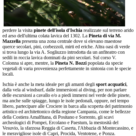
perdere la visita
pinete dell'isola d'Ischia
realizzate sul terreno arido
ed arso dell'ultima colata lavica del 1302. La
Pineta di via M.
Mazzella
presenta una zona centrale dove si elevano maestose
querce secolari, pini, corbezzoli, mirti ed eriche. Altra oasi di verde
si trova lungo la via A. Sogliuzzo introdotta da un anfiteatro con
sedili in roccia lavica dominati da pini secolari. Sul corso V.
Colonna si apre, mentre, la
Pineta N. Bozzi
popolata da specie
vegetali di varia provenienza perfettamente in sintonia con le specie
locali.
Ischia è anche la meta ideale per gli amanti degli
sport acquatici
,
dalla vela al windsurf, dalle immersioni al diving, per non parlare
delle escursioni a cavallo e/o a piedi immersi nel verde delle pinete,
ma anche sulle spiagge, lungo le isole pedonali, oppure, nel tempo
libero, partecipare alle Crociere in barca alla scoperta del patrimonio
artistico ed architettonico della regione Campania, come le bellezze
della Costiera Amalfitana, di Positano e Sorrento, gli scavi
archeologici di Pompei, Ercolano e Paestum, la mestosità del
Vesuvio, la sfarzosa Reggia di Caserta, l'Abbazia di Montecassino, e
le meravigliose isole di Capri, Procida, Ventotene, e Ponza.