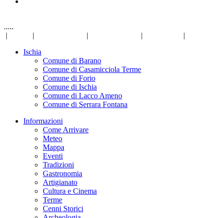
.....
|
Links
|
Privacy Policy
|
Mappa del sito
|
Disclaimer
|
Ischia
Comune di Barano
Comune di Casamicciola Terme
Comune di Forio
Comune di Ischia
Comune di Lacco Ameno
Comune di Serrara Fontana
Informazioni
Come Arrivare
Meteo
Mappa
Eventi
Tradizioni
Gastronomia
Artigianato
Cultura e Cinema
Terme
Cenni Storici
Archeologia