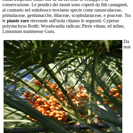
conservazione. Le pendici dei monti sono coperti da fitti castagneti,
al contrario nel sottobosco troviamo specie come ranunculaceae,
primulaceae, gentianacche, liliaceae, scophulariaceae, e poaceae. Tra
le
piante rare
rinvenute sull'isola citiamo le seguenti: Cyperus
polystachyus Rottb; Woodwardia radican; Pteris vittata; ed infine,
Limonium inarimense Guss.
Da
non