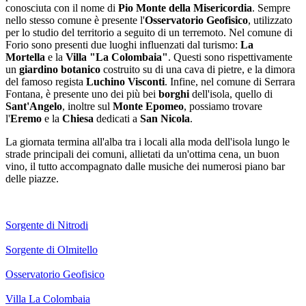
conosciuta con il nome di
Pio Monte della Misericordia
. Sempre
nello stesso comune è presente l'
Osservatorio Geofisico
, utilizzato
per lo studio del territorio a seguito di un terremoto. Nel comune di
Forio sono presenti due luoghi influenzati dal turismo:
La
Mortella
e la
Villa "La Colombaia"
. Questi sono rispettivamente
un
giardino botanico
costruito su di una cava di pietre, e la dimora
del famoso regista
Luchino Visconti
. Infine, nel comune di Serrara
Fontana, è presente uno dei più bei
borghi
dell'isola, quello di
Sant'Angelo
, inoltre sul
Monte Epomeo
, possiamo trovare
l'
Eremo
e la
Chiesa
dedicati a
San Nicola
.
La giornata termina all'alba tra i locali alla moda dell'isola lungo le
strade principali dei comuni, allietati da un'ottima cena, un buon
vino, il tutto accompagnato dalle musiche dei numerosi piano bar
delle piazze.
Sorgente di Nitrodi
Sorgente di Olmitello
Osservatorio Geofisico
Villa La Colombaia