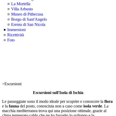
La Mortella
Villa Arbusto
Museo di Pithecusa
Borgo di Sant'Angelo
Eremo di San Nicola
Immersioni
Ricettività
Foto
>
Escursioni
Escursioni sull'Isola di Ischia
Le passeggiate sono il modo ideale per scoprire e conoscere la
flora
e la
fauna
del posto, conosciuta non a caso come
isola verde
. La
macchia mediterranea trova qui una posizione ottimale, grazie al
clima temperato-caldo che ne ha favorito lo sviluppo e la