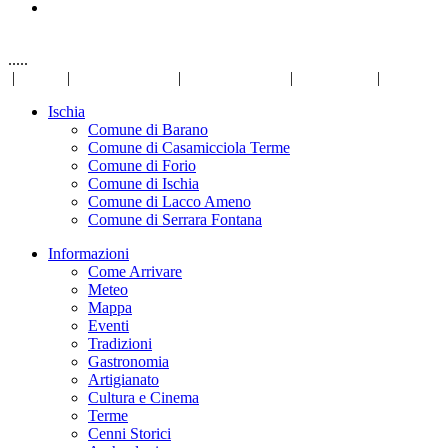
.....
|
Links
|
Privacy Policy
|
Mappa del sito
|
Disclaimer
|
Ischia
Comune di Barano
Comune di Casamicciola Terme
Comune di Forio
Comune di Ischia
Comune di Lacco Ameno
Comune di Serrara Fontana
Informazioni
Come Arrivare
Meteo
Mappa
Eventi
Tradizioni
Gastronomia
Artigianato
Cultura e Cinema
Terme
Cenni Storici