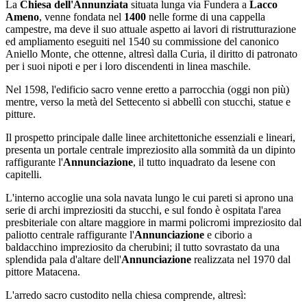
La
Chiesa dell'Annunziata
situata lunga via Fundera a
Lacco
Ameno
, venne fondata nel
1400
nelle forme di una cappella
campestre, ma deve il suo attuale aspetto ai lavori di ristrutturazione
ed ampliamento eseguiti nel 1540 su commissione del canonico
Aniello Monte, che ottenne, altresì dalla Curia, il diritto di patronato
per i suoi nipoti e per i loro discendenti in linea maschile.
Nel 1598, l'edificio sacro venne eretto a parrocchia (oggi non più)
mentre, verso la metà del Settecento si abbellì con stucchi, statue e
pitture.
Il prospetto principale dalle linee architettoniche essenziali e lineari,
presenta un portale centrale impreziosito alla sommità da un dipinto
raffigurante l'
Annunciazione
, il tutto inquadrato da lesene con
capitelli.
L'interno accoglie una sola navata lungo le cui pareti si aprono una
serie di archi impreziositi da stucchi, e sul fondo è ospitata l'area
presbiteriale con altare maggiore in marmi policromi impreziosito dal
paliotto centrale raffigurante l'
Annunciazione
e ciborio a
baldacchino impreziosito da cherubini; il tutto sovrastato da una
splendida pala d'altare dell'
Annunciazione
realizzata nel 1970 dal
pittore Matacena.
L'arredo sacro custodito nella chiesa comprende, altresì: