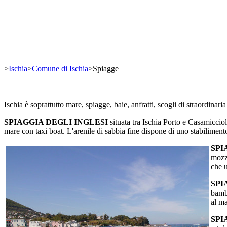
>
Ischia
>
Comune di Ischia
>
Spiagge
Ischia è soprattutto mare, spiagge, baie, anfratti, scogli di straordinar
SPIAGGIA DEGLI INGLESI
situata tra Ischia Porto e Casamicciol
mare con taxi boat. L'arenile di sabbia fine dispone di uno stabiliment
SPI
mozza
che u
SPI
bambi
al ma
SPI