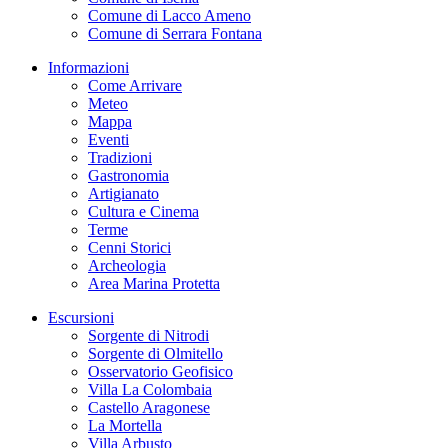
Comune di Lacco Ameno
Comune di Serrara Fontana
Informazioni
Come Arrivare
Meteo
Mappa
Eventi
Tradizioni
Gastronomia
Artigianato
Cultura e Cinema
Terme
Cenni Storici
Archeologia
Area Marina Protetta
Escursioni
Sorgente di Nitrodi
Sorgente di Olmitello
Osservatorio Geofisico
Villa La Colombaia
Castello Aragonese
La Mortella
Villa Arbusto