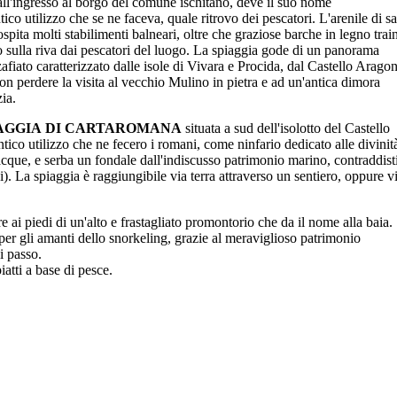
ll'ingresso al borgo del comune ischitano, deve il suo nome
ntico utilizzo che se ne faceva, quale ritrovo dei pescatori. L'arenile di s
ospita molti stabilimenti balneari, oltre che graziose barche in legno trai
 sulla riva dai pescatori del luogo. La spiaggia gode di un panorama
fiato caratterizzato dalle isole di Vivara e Procida, dal Castello Arago
n perdere la visita al vecchio Mulino in pietra e ad un'antica dimora
zia.
AGGIA DI CARTAROMANA
situata a sud dell'isolotto del Castello
tico utilizzo che ne fecero i romani, come ninfario dedicato alle divinit
acque, e serba un fondale dall'indiscusso patrimonio marino, contraddist
. La spiaggia è raggiungibile via terra attraverso un sentiero, oppure v
pre ai piedi di un'alto e frastagliato promontorio che da il nome alla baia.
 per gli amanti dello snorkeling, grazie al meraviglioso patrimonio
i passo.
iatti a base di pesce.