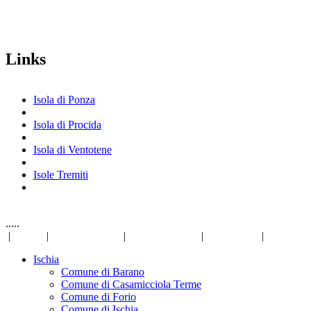
Links
Isola di Ponza
Isola di Procida
Isola di Ventotene
Isole Tremiti
.....
|
Links
|
Privacy Policy
|
Mappa del sito
|
Disclaimer
|
Ischia
Comune di Barano
Comune di Casamicciola Terme
Comune di Forio
Comune di Ischia