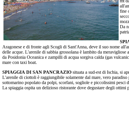
mt da
all'a
fine 
secco
mozza
Da no
patri
SPI
Aragonese e di fronte agli Scogli di Sant'Anna, deve il suo nome all'an
delle acque. L'arenile di sabbia grossolana è lambito da meravigliose 
da Posidonia Oceanica e zampilli di acqua sorgiva calda (gas vulcanici)
mare con taxi boat.
SPIAGGIA DI SAN PANCRAZIO
situata a sud-est di Ischia, si a
L'arenile di ciottoli è raggiungibile solamente dal mare, vero paradiso
sottomarino popolato da polpi, scorfani, sogliole e piccolissimi pesci d
La spiaggia ospita un delizioso ristorante dove degustare degli ottimi p