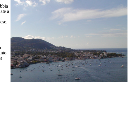
abbia
nate a
nese.
à
into
ia