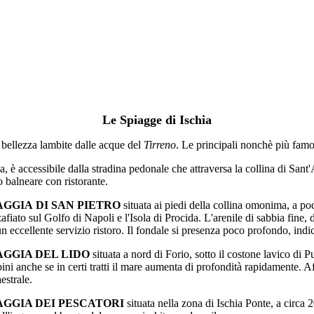
Le Spiagge di Ischia
ia bellezza lambite dalle acque del
Tirreno
. Le principali nonchè più famo
a, è accessibile dalla stradina pedonale che attraversa la collina di San
o balneare con ristorante.
AGGIA DI SAN PIETRO
situata ai piedi della collina omonima, a poc
fiato sul Golfo di Napoli e l'Isola di Procida. L'arenile di sabbia fine, 
n eccellente servizio ristoro. Il fondale si presenza poco profondo, indic
AGGIA DEL LIDO
situata a nord di Forio, sotto il costone lavico di P
ni anche se in certi tratti il mare aumenta di profondità rapidamente. A
estrale.
AGGIA DEI PESCATORI
situata nella zona di Ischia Ponte, a circa 