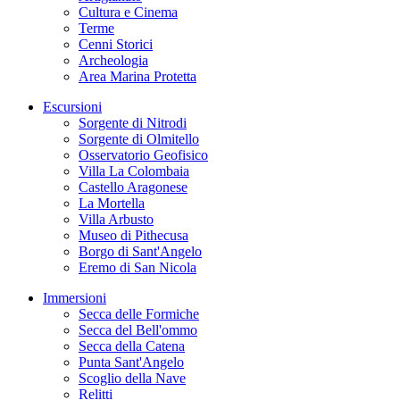
Cultura e Cinema
Terme
Cenni Storici
Archeologia
Area Marina Protetta
Escursioni
Sorgente di Nitrodi
Sorgente di Olmitello
Osservatorio Geofisico
Villa La Colombaia
Castello Aragonese
La Mortella
Villa Arbusto
Museo di Pithecusa
Borgo di Sant'Angelo
Eremo di San Nicola
Immersioni
Secca delle Formiche
Secca del Bell'ommo
Secca della Catena
Punta Sant'Angelo
Scoglio della Nave
Relitti