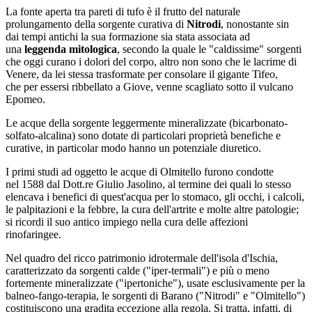
La fonte aperta tra pareti di tufo è il frutto del naturale
prolungamento della sorgente curativa di
Nitrodi
, nonostante sin
dai tempi antichi la sua formazione sia stata associata ad
una
leggenda mitologica
, secondo la quale le "caldissime" sorgenti
che oggi curano i dolori del corpo, altro non sono che le lacrime di
Venere, da lei stessa trasformate per consolare il gigante Tifeo,
che per essersi ribbellato a Giove, venne scagliato sotto il vulcano
Epomeo.
Le acque della sorgente leggermente mineralizzate (bicarbonato-
solfato-alcalina) sono dotate di particolari proprietà benefiche e
curative, in particolar modo hanno un potenziale diuretico.
I primi studi ad oggetto le acque di Olmitello furono condotte
nel 1588 dal Dott.re Giulio Jasolino, al termine dei quali lo stesso
elencava i benefici di quest'acqua per lo stomaco, gli occhi, i calcoli,
le palpitazioni e la febbre, la cura dell'artrite e molte altre patologie;
si ricordi il suo antico impiego nella cura delle affezioni
rinofaringee.
Nel quadro del ricco patrimonio idrotermale dell'isola d'Ischia,
caratterizzato da sorgenti calde ("iper-termali") e più o meno
fortemente mineralizzate ("ipertoniche"), usate esclusivamente per la
balneo-fango-terapia, le sorgenti di Barano ("Nitrodi" e "Olmitello")
costituiscono una gradita eccezione alla regola. Si tratta, infatti, di