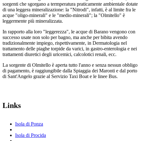
sorgenti che sgorgano a termperatura praticamente ambientale dotate
di una leggera mineralizazione: la "Nitrodi", infatti, è al limite fra le
acque "oligo-minerali" e le "medio-minerali"; la "Olmitello" è
leggermente più mineralizzata.
In rapporto alla loro "leggerezza", le acque di Barano vengono con
successo usate non solo per bagno, ma anche per bibita avendo
tradizionalmente impiego, rispettivamente, in Dermatologia nel
trattamento delle piaghe torpide da varici, in gastro-enterologia e nei
trattamenti diuretici degli uricemici, calcolotici renali, ecc.
La sorgente di Olmitello è aperta tutto l'anno e senza nessun obbligo
di pagamento, è raggiungibile dalla Spiaggia dei Maronti e dal porto
di Sant'Angelo grazie al Servizio Taxi Boat e le linee Bus.
Links
Isola di Ponza
Isola di Procida