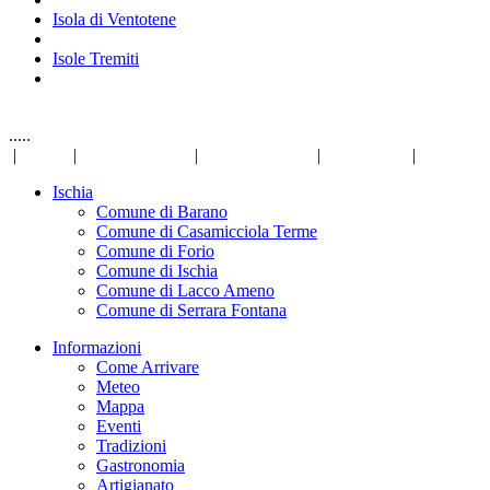
Isola di Ventotene
Isole Tremiti
.....
|
Links
|
Privacy Policy
|
Mappa del sito
|
Disclaimer
|
Ischia
Comune di Barano
Comune di Casamicciola Terme
Comune di Forio
Comune di Ischia
Comune di Lacco Ameno
Comune di Serrara Fontana
Informazioni
Come Arrivare
Meteo
Mappa
Eventi
Tradizioni
Gastronomia
Artigianato