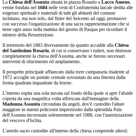
La
Chiesa dell'Assunta
situata in piazza Rosario a
Lacco Ameno
,
venne fondata nel
1684
nelle vesti di Confraternita laicale dedita alle
esigenze spirituali e materiali di tutti gli abitanti del comune
ischitano, ma non solo, dal finire del Seicento ad oggi, promuove
con successo l'organizzazione di una sacra rappresentazione che si
tiene ogni anno nella mattina del giorno di Pasqua per ricordare il
mistero della Resurrezione.
Il terremoto del 1883 diversamente da quanto accadde alla
Chiesa
del Santissimo Rosario
, di cui si conservano i ruderi, non distrusse
completamente la chiesa dell'Assunta, anche se furono necessari
interventi di rifacimento ed ampliamento.
Il prospetto principale affiancato dalla torre campanaria risalente al
1972 accoglie un portale centrale sovrastato da una finestra dalla
forma quadrata inquadrate da lesene.
L'interno ospita una sola navata sul fondo della quale si apre l'abside
coperta da una magnifica volta affrescata dall'immagine della
Madonna Assunta
circondata da angeli, dov'è custodito l'altare
maggiore in marmi policromi impreziosito dalla splendida Pala
dell'Assunta incoronata solennemente nel 1988, con l'autorizzazione
del vescovo d'Ischia.
L'arredo sacro custodito all'interno della chiesa comprende altresì: