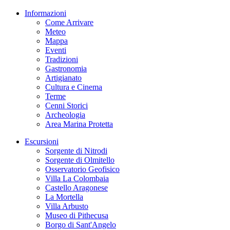
Informazioni
Come Arrivare
Meteo
Mappa
Eventi
Tradizioni
Gastronomia
Artigianato
Cultura e Cinema
Terme
Cenni Storici
Archeologia
Area Marina Protetta
Escursioni
Sorgente di Nitrodi
Sorgente di Olmitello
Osservatorio Geofisico
Villa La Colombaia
Castello Aragonese
La Mortella
Villa Arbusto
Museo di Pithecusa
Borgo di Sant'Angelo