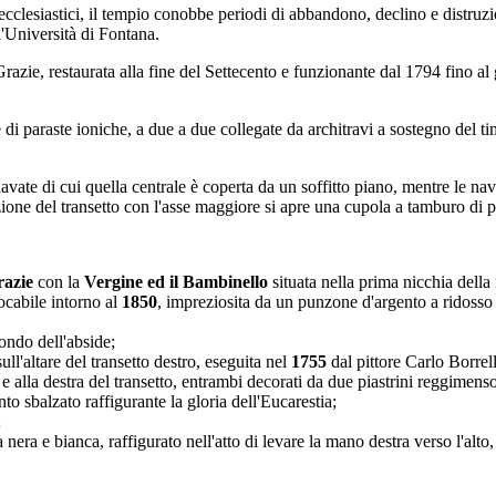
i ecclesiastici, il tempio conobbe periodi di abbandono, declino e distruz
l'Università di Fontana.
Grazie, restaurata alla fine del Settecento e funzionante dal 1794 fino a
e di paraste ioniche, a due a due collegate da architravi a sostegno del t
 navate di cui quella centrale è coperta da un soffitto piano, mentre le nav
zione del transetto con l'asse maggiore si apre una cupola a tamburo di 
azie
con la
Vergine ed il Bambinello
situata nella prima nicchia della 
ocabile intorno al
1850
, impreziosita da un punzone d'argento a ridosso 
fondo dell'abside;
sull'altare del transetto destro, eseguita nel
1755
dal pittore Carlo Borrell
tra e alla destra del transetto, entrambi decorati da due piastrini reggi
to sbalzato raffigurante la gloria dell'Eucarestia;
;
 nera e bianca, raffigurato nell'atto di levare la mano destra verso l'alto