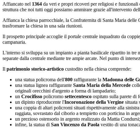
Affiancato nel
1364
da veri e propri ricoveri per religiosi e funzional
struttura che noi tutti oggi possiamo ammirare grazie all'intervento del
Affianca la chiesa parrocchiale, la Confraternita di Santa Maria delle 
trasfromare la chiesa in una sala riunioni.
Il prospetto principale accoglie il portale centrale inquadrato da coppi
campanaria.
L'interno si sviluppa su un impianto a pianta basilicale ripartito in tre
separate dalla centrale mediante tre ampie arcate. Nel punto di interse
Il
patrimonio storico-artistico
custodito nella chiesa comprende:
una statua policroma dell'
800
raffigurante la
Madonna delle Gr
una statua lignea raffigurante
Santa Maria della Mercede
coll
originali orecchini d'argento a forma di lampadario;
un
Crocifisso
policromo
settecentesco
ospitato sulla parete di 
un dipinto riproducente l'
Incoronazione della Vergine
situata 
una coppia di altari policromi situati rispettivamente alla sinis
raggiata, sovrastato dal ciborio a tempietto con porticina in argen
un prezioso ostensorio in argento realizzato da Mattia Condursi
infine, la statua di
San Vincenzo da Paola
vestito di una tonaca